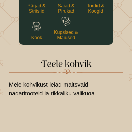
Pärjad &
Saiad &
Tordid &
Stritslid
Pirukad
Koogid
Küpsised &
Köök
Maiused
Teele kohvik
Meie kohvikust leiad maitsvaid
pagaritooteid ja rikkaliku valikuga
kondiitritooteid. Igal tööpäeval pakume ka
maitsvat hommikusööki ja päevapakkumisi.
Kõike seda oleme teinud juba viimased 27
aastat – südame ja hoolivusega.