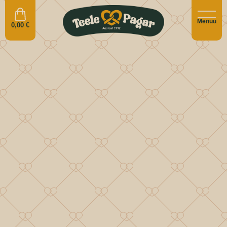
Menüü
0,00
€