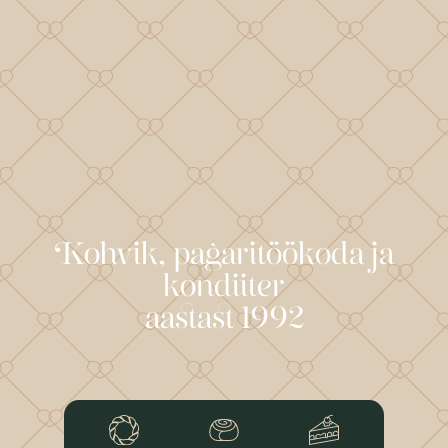
Kohvik, pagaritöökoda ja
kondiiter
aastast 1992