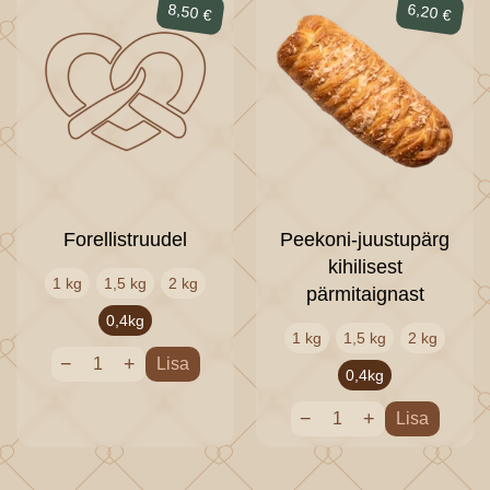
8,50
6,20
€
€
Forellistruudel
Peekoni-juustupärg
kihilisest
1 kg
1,5 kg
2 kg
pärmitaignast
0,4kg
1 kg
1,5 kg
2 kg
−
+
Lisa
0,4kg
−
+
Lisa