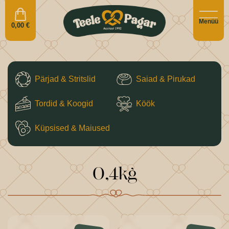
Menüü
0,00
€
Pärjad & Stritslid
Saiad & Pirukad
Tordid & Koogid
Köök
Küpsised & Maiused
0,4kg