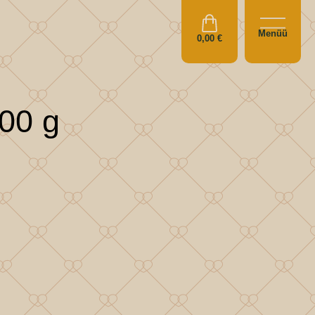
Menüü
0,00
€
200 g