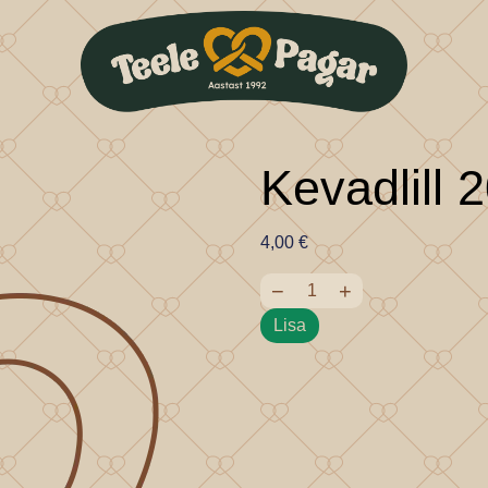
Kevadlill 
4,00
€
−
+
Lisa