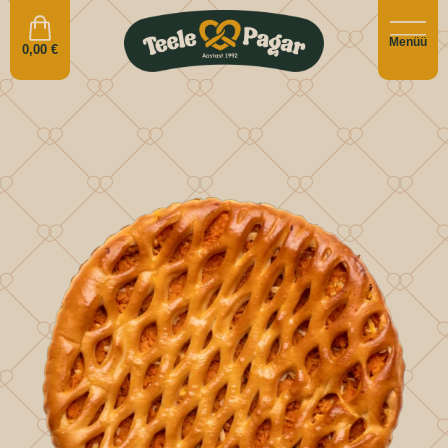
Menüü
0,00
€