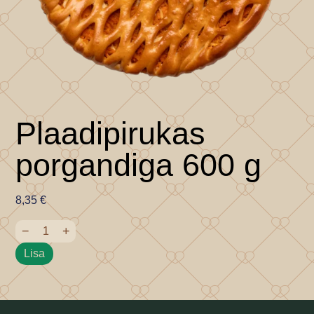
Plaadipirukas
porgandiga 600 g
8,35
€
−
+
Lisa