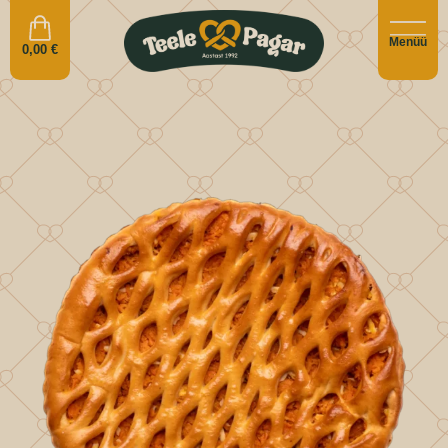
Menüü
0,00
€