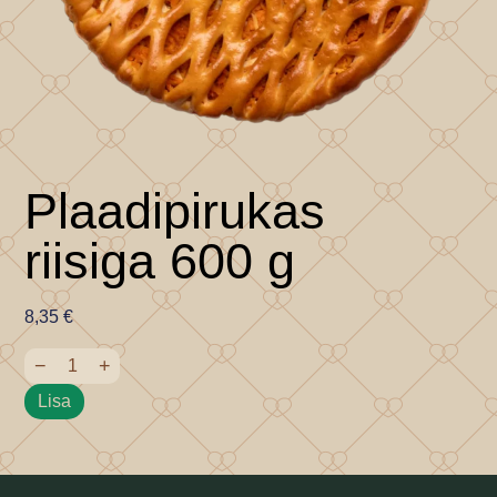
Plaadipirukas
riisiga 600 g
8,35
€
−
+
Lisa