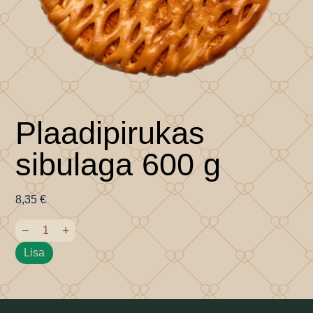
Plaadipirukas
sibulaga 600 g
8,35
€
−
+
Lisa