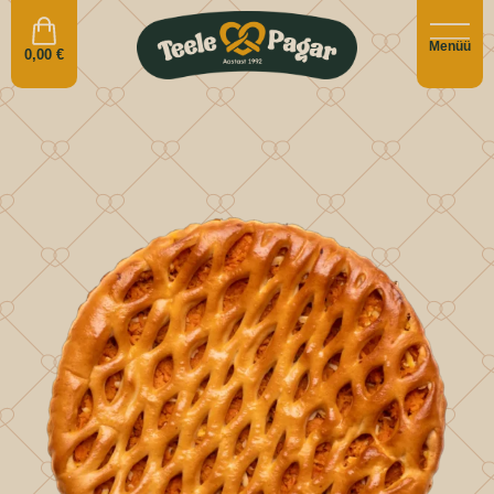
Menüü
0,00
€