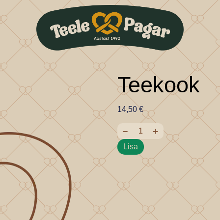
Teekook
14,50
€
−
+
Lisa