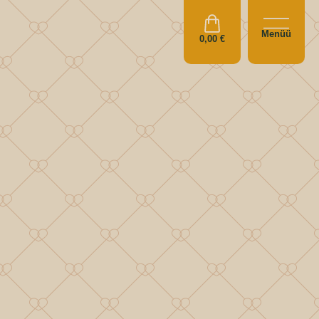
Menüü
0,00
€